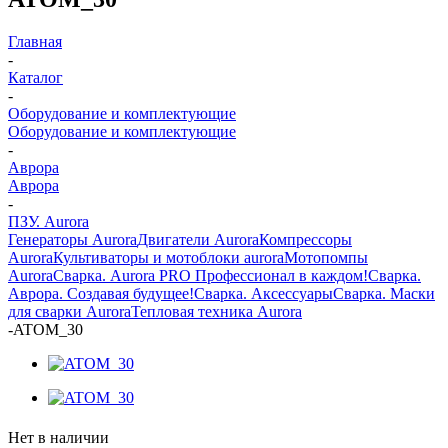
Главная
-
Каталог
-
Оборудование и комплектующие
Оборудование и комплектующие
-
Аврора
Аврора
-
ПЗУ. Aurora
Генераторы Aurora
Двигатели Aurora
Компрессоры
Aurora
Культиваторы и мотоблоки aurora
Мотопомпы
Aurora
Сварка. Aurora PRO Профессионал в каждом!
Сварка.
Аврора. Создавая будущее!
Сварка. Аксессуары
Сварка. Маски
для сварки Aurora
Тепловая техника Aurora
-
ATOM_30
Нет в наличии