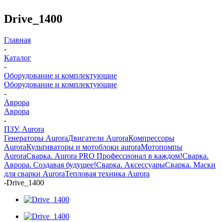
Drive_1400
Главная
-
Каталог
-
Оборудование и комплектующие
Оборудование и комплектующие
-
Аврора
Аврора
-
ПЗУ. Aurora
Генераторы Aurora
Двигатели Aurora
Компрессоры
Aurora
Культиваторы и мотоблоки aurora
Мотопомпы
Aurora
Сварка. Aurora PRO Профессионал в каждом!
Сварка.
Аврора. Создавая будущее!
Сварка. Аксессуары
Сварка. Маски
для сварки Aurora
Тепловая техника Aurora
-
Drive_1400