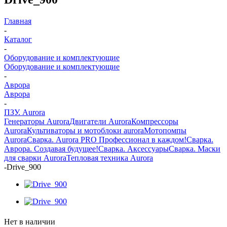
Главная
-
Каталог
-
Оборудование и комплектующие
Оборудование и комплектующие
-
Аврора
Аврора
-
ПЗУ. Aurora
Генераторы Aurora
Двигатели Aurora
Компрессоры
Aurora
Культиваторы и мотоблоки aurora
Мотопомпы
Aurora
Сварка. Aurora PRO Профессионал в каждом!
Сварка.
Аврора. Создавая будущее!
Сварка. Аксессуары
Сварка. Маски
для сварки Aurora
Тепловая техника Aurora
-
Drive_900
Нет в наличии