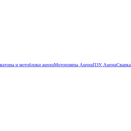
ваторы и мотоблоки aurora
Мотопомпы Aurora
ПЗУ. Aurora
Сварка