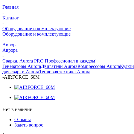
Главная
-
Каталог
-
Оборудование и комплектующие
Оборудование и комплектующие
-
Аврора
Аврора
-
Сварка. Aurora PRO Профессионал в каждом!
Генераторы Aurora
Двигатели Aurora
Компрессоры Aurora
Культи
для сварки Aurora
Тепловая техника Aurora
-
AIRFORCE_60M
Нет в наличии
Отзывы
Задать вопрос