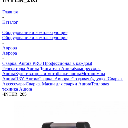
Главная
-
Каталог
-
Оборудование и комплектующие
Оборудование и комплектующие
-
Аврора
Аврора
-
Сварка. Aurora PRO Профессионал в каждом!
Генераторы Aurora
Двигатели Aurora
Компрессоры
Aurora
Культиваторы и мотоблоки aurora
Мотопомпы
Aurora
ПЗУ. Aurora
Сварка. Аврора. Создавая будущее!
Сварка.
Аксессуары
Сварка. Маски для сварки Aurora
Тепловая
техника Aurora
-
INTER_205