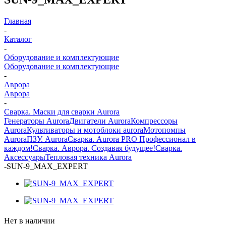
Главная
-
Каталог
-
Оборудование и комплектующие
Оборудование и комплектующие
-
Аврора
Аврора
-
Сварка. Маски для сварки Aurora
Генераторы Aurora
Двигатели Aurora
Компрессоры
Aurora
Культиваторы и мотоблоки aurora
Мотопомпы
Aurora
ПЗУ. Aurora
Сварка. Aurora PRO Профессионал в
каждом!
Сварка. Аврора. Создавая будущее!
Сварка.
Аксессуары
Тепловая техника Aurora
-
SUN-9_MAX_EXPERT
Нет в наличии