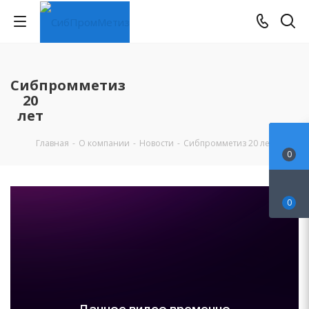
Сибпромметиз
20
лет
Главная
-
О компании
-
Новости
-
Сибпромметиз 20 лет
0
0